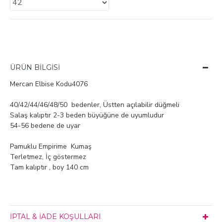
ÜRÜN BILGISI
Mercan Elbise Kodu4076
40/42/44/46/48/50 bedenler, Üstten açılabilir düğmeli
Salaş kalıptır 2-3 beden büyüğüne de uyumludur
54-56 bedene de uyar
Pamuklu Empirime Kumaş
Terletmez, İç göstermez
Tam kalıptır , boy 140 cm
İPTAL & İADE KOŞULLARI