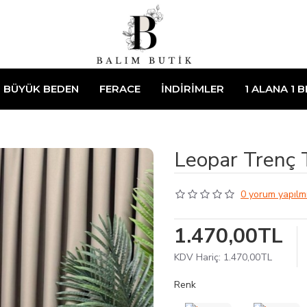
BÜYÜK BEDEN
FERACE
İNDİRİMLER
1 ALANA 1 
Leopar Trenç 
0 yorum yapılmı
1.470,00TL
KDV Hariç: 1.470,00TL
Renk