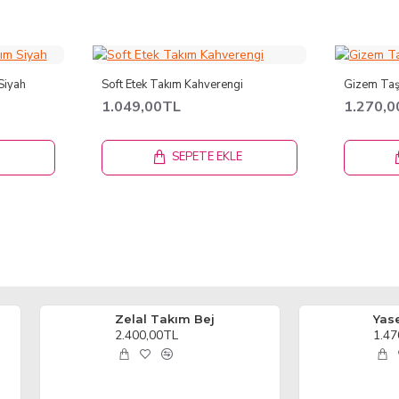
Siyah
Soft Etek Takım Kahverengi
Gizem Taş
1.049,00TL
1.270,
E
SEPETE EKLE
Zelal Takım Bej
Yas
2.400,00TL
1.47