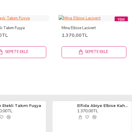
YENI
lı Takım Fuşya
Mina Elbise Lacivert
00TL
1.370,00TL
SEPETE EKLE
SEPETE EKLE
e Etekli Takım Fuşya
Elfida Abiye Elbise Kahve
0,00TL
1.370,00TL