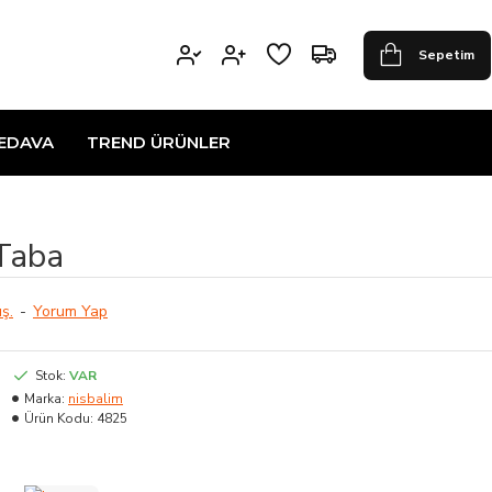
Sepetim
BEDAVA
TREND ÜRÜNLER
Taba
ş.
-
Yorum Yap
Stok:
VAR
Marka:
nisbalim
Ürün Kodu:
4825